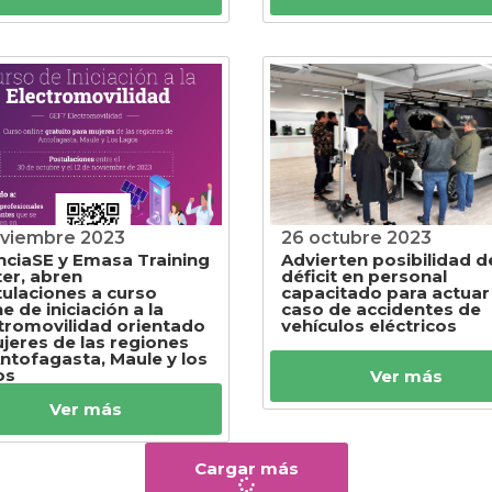
oviembre 2023
26 octubre 2023
ciaSE y Emasa Training
Advierten posibilidad d
er, abren
déficit en personal
ulaciones a curso
capacitado para actuar
ne de iniciación a la
caso de accidentes de
tromovilidad orientado
vehículos eléctricos
jeres de las regiones
ntofagasta, Maule y los
os
Ver más
Ver más
Cargar más