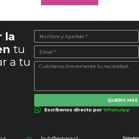
 la
 en
tu
r a tu
QUIERO MÁS
Escríbenos directo por
WhatsApp
s a
Síguen
hub@emasa.cl