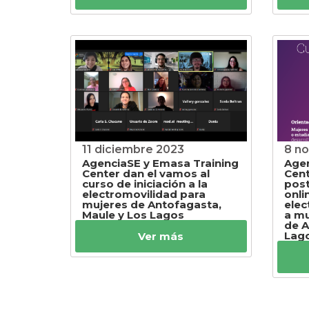
11 diciembre 2023
8 n
AgenciaSE y Emasa Training
Agen
Center dan el vamos al
Cent
curso de iniciación a la
post
electromovilidad para
onli
mujeres de Antofagasta,
elec
Maule y Los Lagos
a mu
de A
Lag
Ver más