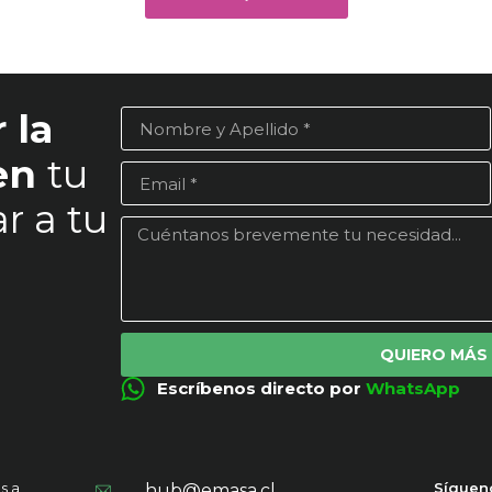
 la
 en
tu
r a tu
QUIERO MÁS
Escríbenos directo por
WhatsApp
s a
Síguen
hub@emasa.cl