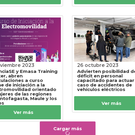
oviembre 2023
26 octubre 2023
ciaSE y Emasa Training
Advierten posibilidad d
er, abren
déficit en personal
ulaciones a curso
capacitado para actuar
ne de iniciación a la
caso de accidentes de
tromovilidad orientado
vehículos eléctricos
jeres de las regiones
ntofagasta, Maule y los
os
Ver más
Ver más
Cargar más