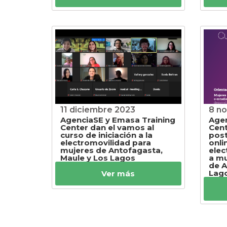
11 diciembre 2023
8 n
AgenciaSE y Emasa Training
Agen
Center dan el vamos al
Cent
curso de iniciación a la
post
electromovilidad para
onli
mujeres de Antofagasta,
elec
Maule y Los Lagos
a mu
de A
Lag
Ver más