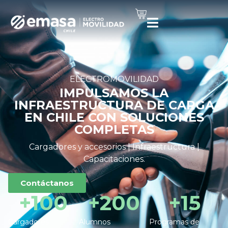
ELECTROMOVILIDAD
IMPULSAMOS LA
INFRAESTRUCTURA DE CARGA
EN CHILE CON SOLUCIONES
COMPLETAS
Cargadores y accesorios | Infraestructura |
Capacitaciones.
Contáctanos
+
100
+
200
+
15
Cargadores
Alumnos
Programas de