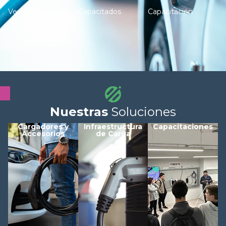
Vendidos
Capacitados
Capacitación
Nuestras
Soluciones
Cargadores y
Infraestructura
Capacitaciones
Accesorios
de Carga