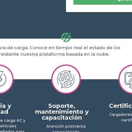
tura de carga. Conoce en tiempo real el estado de los
mediante nuestra plataforma basada en la nube.
ia y
Soporte,
Certifi
dad
mantenimiento y
Cargadores
capacitación
certi
de carga AC y
ehículos
Atención postventa
señados para
especializada.