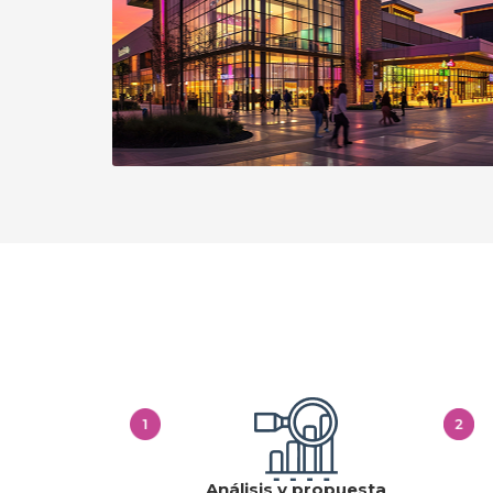
Centros comerciales y strip center
Implementamos y operamos estaciones
de carga en tu centro comercial con un
modelo rentable, sin complicaciones y con
pago por uso.
Más información
Análisis y propuesta