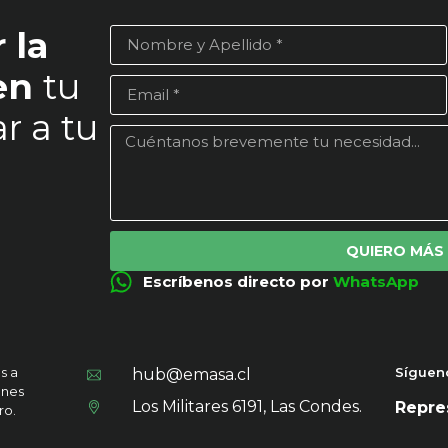
 la
 en
tu
r a tu
QUIERO MÁS
Escríbenos directo por
WhatsApp
s a
Síguen
hub@emasa.cl
ones
Los Militares 6191, Las Condes.
Repres
ro.