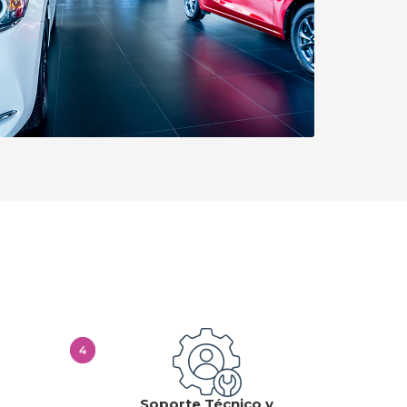
Automotoras y particulares
Diseñamos e implementamos soluciones
de carga AC y DC de alto desempeño que
atraen más clientes, aumentan el flujo en
sus instalaciones y habilitan nuevos
modelos de ingresos.
Más información
Soporte Técnico y