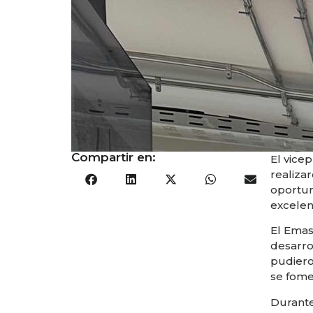
Compartir en:
El vice
realiza
oportun
excelen
El Emas
desarrol
pudiero
se fome
Durante