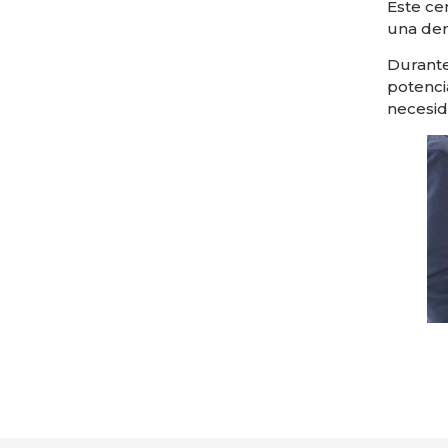
Este ce
una dem
Durante
potenci
necesid