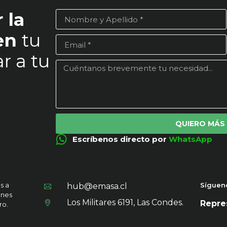
 la
 en
tu
r a tu
QUIERO MÁS
Escríbenos directo por
WhatsApp
s a
Síguen
hub@emasa.cl
ones
Los Militares 6191, Las Condes.
Repres
ro.