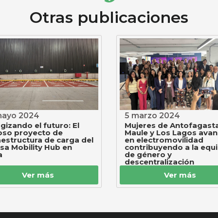
Otras publicaciones
mayo 2024
5 marzo 2024
gizando el futuro: El
Mujeres de Antofagasta
oso proyecto de
Maule y Los Lagos ava
aestructura de carga del
en electromovilidad
a Mobility Hub en
contribuyendo a la equ
a
de género y
descentralización
Ver más
Ver más