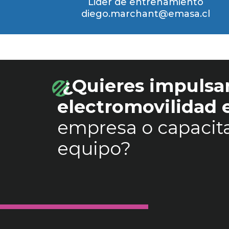
Lider de entrenamiento
diego.marchant@emasa.cl
¿Quieres impulsar
electromovilidad
empresa o capacita
equipo?