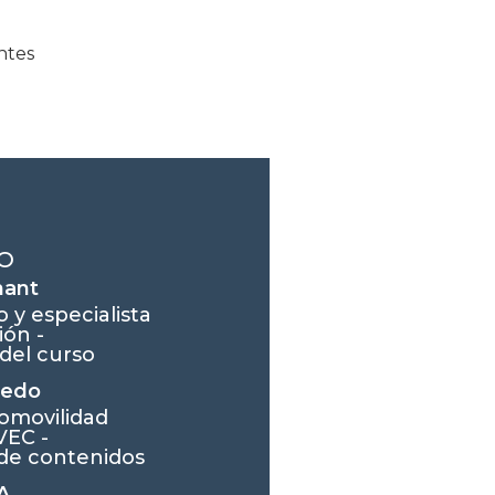
ntes
O
hant
 y especialista
ión -
 del curso
cedo
omovilidad
VEC -
de contenidos
A