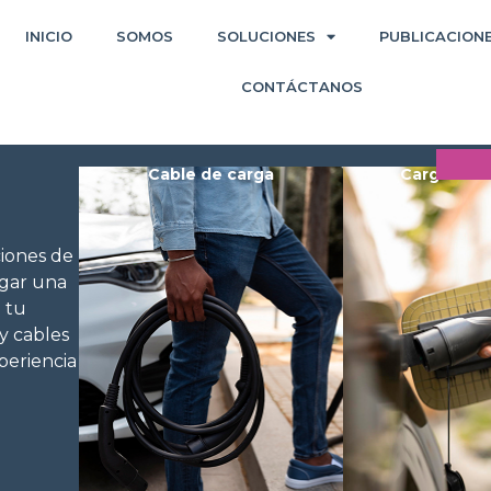
INICIO
SOMOS
SOLUCIONES
PUBLICACION
CONTÁCTANOS
Cable de carga
Cargador d
iones de
egar una
e tu
y cables
periencia