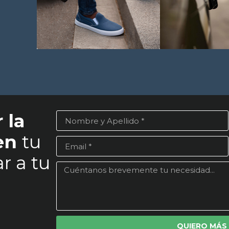
 la
 en
tu
r a tu
QUIERO MÁS