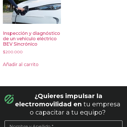
Inspección y diagnóstico
de un vehículo eléctrico
BEV Sincrónico
$
200.000
Añadir al carrito
¿Quieres impulsar la
electromovilidad en
tu empresa
o capacitar a tu equipo?