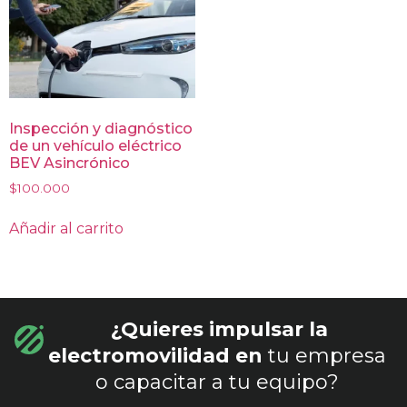
Inspección y diagnóstico
de un vehículo eléctrico
BEV Asincrónico
$
100.000
Añadir al carrito
¿Quieres impulsar la
electromovilidad en
tu empresa
o capacitar a tu equipo?