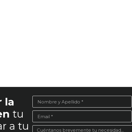
 la
 en
tu
r a tu