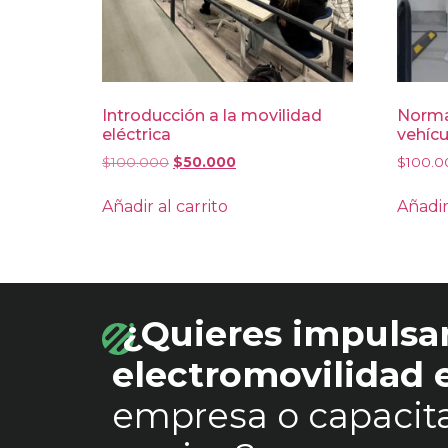
Introducción a la movilidad
Normat
eléctrica
vehícu
$
100.000
$
50.000
$
100.0
Añadir al carrito
Añadir
¿Quieres impulsar
electromovilidad
empresa o capacita