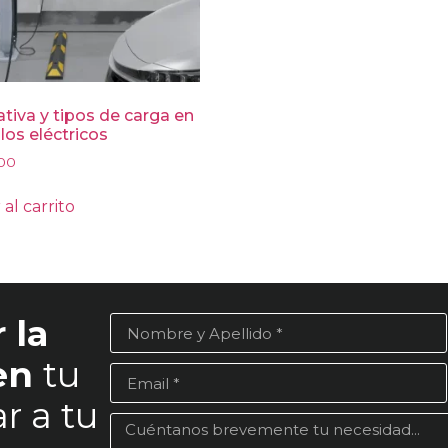
iva y tipos de carga en
los eléctricos
00
 al carrito
 la
 en
tu
r a tu