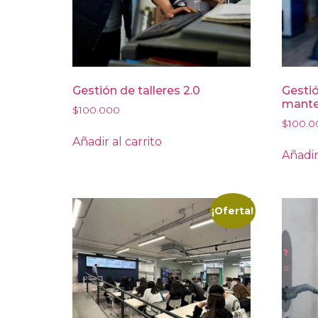
Gestión de talleres 2.0
Gestió
mante
$
100.000
$
100.0
Añadir al carrito
Añadir
¡Oferta!