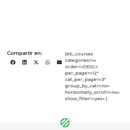
Compartir en:
[eb_courses
categories=»»
order=»DESC»
per_page=»12″
cat_per_page=»3″
group_by_cat=»no»
horizontally_scroll=»no»
show_filter=»yes» ]